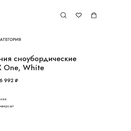
КАТЕГОРИЯ
ния сноубордические
 One, White
6 992 ₽
няя
иверсал