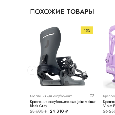
ПОХОЖИЕ
ТОВАРЫ
-40%
-15%
Крепления для сноубординга
Креплен
ие Flux EM
Крепления сноубордические Joint Azimut
Крепле
Black Grey
Violet
28 600 ₽
24 310 ₽
26 25