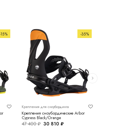
-15%
-35%
Крепления для сноубординга
Крепления для
or
Крепления сноубордические Arbor
Крепления сн
Cypress Black/Orange
One, White
47 400 ₽
30 810 ₽
19 990 ₽
1